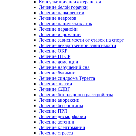
Консультация психотерапевта
Лечение белой горячки
Лечение нарколепсии
Лечение неврозов
Лечение панических атак
Лечение паранойи
Лечение игромании
Лечение зависимости от ставок на спорт
Лечение лекарственной зависимости
Лечение ОКР
Лечение ПТСР
Лечение деменции
Лечение нарушений сна
Лечение булимии
Лечение синдрома Туретта
Лечение апатии
Лечение СДВГ
Лечение биполярного расстройства
Лечение анорексии
Лечение бессонницы
Лечение ПРЛ
Лечение дисморфобии
Лечение астении
Лечение клептомании
Лечение стресса