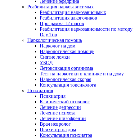
Лечение эфедрина
Реабилитация наркозависимых
Реабилитация наркозависимых
Реабилитация алкоголиков
Программа 12 шагов
Реабилитация наркозависимости по методу
Day Top
Наркологическая помощь
Нарколог на дом
Наркологическая помощь
Снятие ломки
УБОД
Детоксикация организма
Тест на наркотики в клинике и на дому
Наркологическая скорая
Консультация токсиколога
Психиатрия
Психиатрия
Клинический психолог
Лечение депрессии
Лечение психоза
Лечение шизофрении
Врач невролог
Психиатр на дом
Консультация психиатра