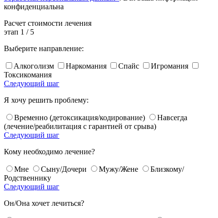
конфиденциальна
Расчет
стоимости лечения
этап
1
/
5
Выберите направление:
Алкоголизм
Наркомания
Спайс
Игромания
Токсикомания
Следующий шаг
Я хочу решить проблему:
Временно (детоксикация/кодирование)
Навсегда
(лечение/реабилитация с гарантией от срыва)
Следующий шаг
Кому необходимо лечение?
Мне
Сыну/Дочери
Мужу/Жене
Близкому/
Родственнику
Следующий шаг
Он/Она хочет лечиться?