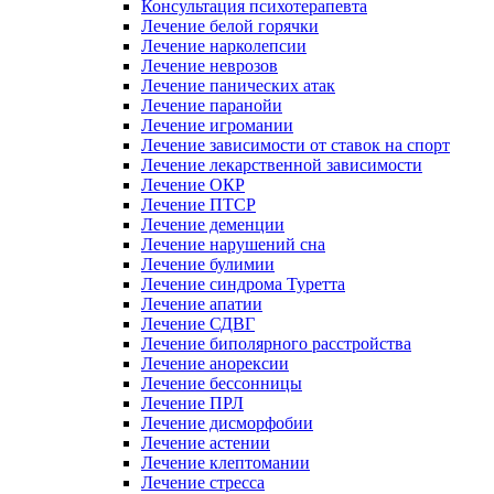
Консультация психотерапевта
Лечение белой горячки
Лечение нарколепсии
Лечение неврозов
Лечение панических атак
Лечение паранойи
Лечение игромании
Лечение зависимости от ставок на спорт
Лечение лекарственной зависимости
Лечение ОКР
Лечение ПТСР
Лечение деменции
Лечение нарушений сна
Лечение булимии
Лечение синдрома Туретта
Лечение апатии
Лечение СДВГ
Лечение биполярного расстройства
Лечение анорексии
Лечение бессонницы
Лечение ПРЛ
Лечение дисморфобии
Лечение астении
Лечение клептомании
Лечение стресса