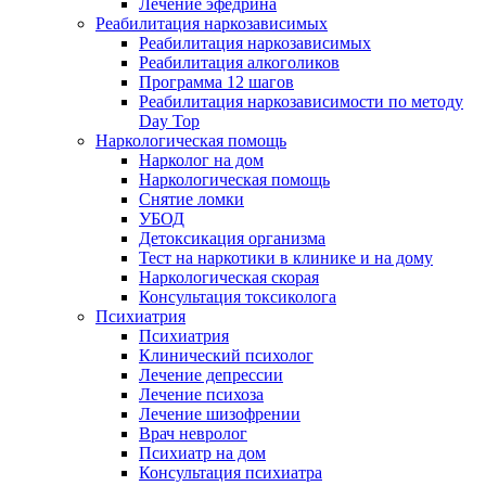
Лечение эфедрина
Реабилитация наркозависимых
Реабилитация наркозависимых
Реабилитация алкоголиков
Программа 12 шагов
Реабилитация наркозависимости по методу
Day Top
Наркологическая помощь
Нарколог на дом
Наркологическая помощь
Снятие ломки
УБОД
Детоксикация организма
Тест на наркотики в клинике и на дому
Наркологическая скорая
Консультация токсиколога
Психиатрия
Психиатрия
Клинический психолог
Лечение депрессии
Лечение психоза
Лечение шизофрении
Врач невролог
Психиатр на дом
Консультация психиатра