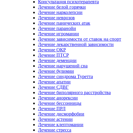
Консультация психотерапевта
Лечение белой горячки
Лечение нарколепсии
Лечение неврозов
Лечение панических атак
Лечение паранойи
Лечение игромании
Лечение зависимости от ставок на спорт
Лечение лекарственной зависимости
Лечение ОКР
Лечение ПТСР
Лечение деменции
Лечение нарушений сна
Лечение булимии
Лечение синдрома Туретта
Лечение апатии
Лечение СДВГ
Лечение биполярного расстройства
Лечение анорексии
Лечение бессонницы
Лечение ПРЛ
Лечение дисморфобии
Лечение астении
Лечение клептомании
Лечение стресса