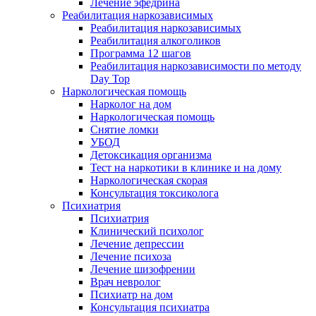
Лечение эфедрина
Реабилитация наркозависимых
Реабилитация наркозависимых
Реабилитация алкоголиков
Программа 12 шагов
Реабилитация наркозависимости по методу
Day Top
Наркологическая помощь
Нарколог на дом
Наркологическая помощь
Снятие ломки
УБОД
Детоксикация организма
Тест на наркотики в клинике и на дому
Наркологическая скорая
Консультация токсиколога
Психиатрия
Психиатрия
Клинический психолог
Лечение депрессии
Лечение психоза
Лечение шизофрении
Врач невролог
Психиатр на дом
Консультация психиатра