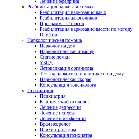
Лечение эфедрина
Реабилитация наркозависимых
Реабилитация наркозависимых
Реабилитация алкоголиков
Программа 12 шагов
Реабилитация наркозависимости по методу
Day Top
Наркологическая помощь
Нарколог на дом
Наркологическая помощь
Снятие ломки
УБОД
Детоксикация организма
Тест на наркотики в клинике и на дому
Наркологическая скорая
Консультация токсиколога
Психиатрия
Психиатрия
Клинический психолог
Лечение депрессии
Лечение психоза
Лечение шизофрении
Врач невролог
Психиатр на дом
Консультация психиатра