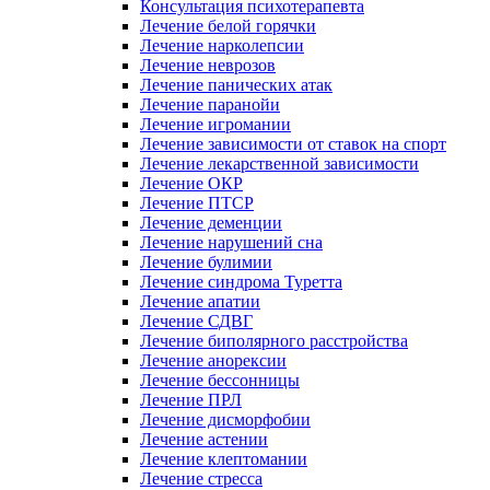
Консультация психотерапевта
Лечение белой горячки
Лечение нарколепсии
Лечение неврозов
Лечение панических атак
Лечение паранойи
Лечение игромании
Лечение зависимости от ставок на спорт
Лечение лекарственной зависимости
Лечение ОКР
Лечение ПТСР
Лечение деменции
Лечение нарушений сна
Лечение булимии
Лечение синдрома Туретта
Лечение апатии
Лечение СДВГ
Лечение биполярного расстройства
Лечение анорексии
Лечение бессонницы
Лечение ПРЛ
Лечение дисморфобии
Лечение астении
Лечение клептомании
Лечение стресса