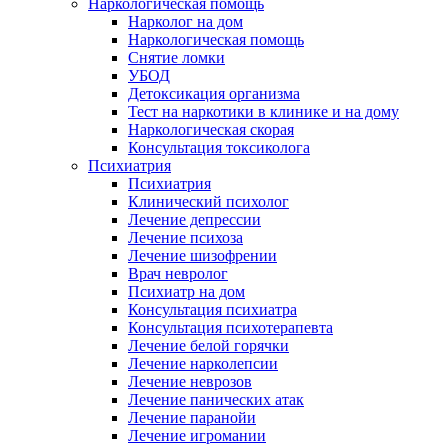
Наркологическая помощь
Нарколог на дом
Наркологическая помощь
Снятие ломки
УБОД
Детоксикация организма
Тест на наркотики в клинике и на дому
Наркологическая скорая
Консультация токсиколога
Психиатрия
Психиатрия
Клинический психолог
Лечение депрессии
Лечение психоза
Лечение шизофрении
Врач невролог
Психиатр на дом
Консультация психиатра
Консультация психотерапевта
Лечение белой горячки
Лечение нарколепсии
Лечение неврозов
Лечение панических атак
Лечение паранойи
Лечение игромании