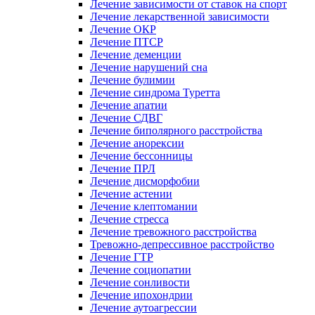
Лечение зависимости от ставок на спорт
Лечение лекарственной зависимости
Лечение ОКР
Лечение ПТСР
Лечение деменции
Лечение нарушений сна
Лечение булимии
Лечение синдрома Туретта
Лечение апатии
Лечение СДВГ
Лечение биполярного расстройства
Лечение анорексии
Лечение бессонницы
Лечение ПРЛ
Лечение дисморфобии
Лечение астении
Лечение клептомании
Лечение стресса
Лечение тревожного расстройства
Тревожно-депрессивное расстройство
Лечение ГТР
Лечение социопатии
Лечение сонливости
Лечение ипохондрии
Лечение аутоагрессии