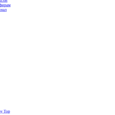
ксон
ьфирам
инал
ay Top