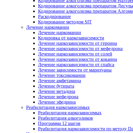
Кодирование алкоголизма препаратом Налтре
Кодирование алкоголизма препаратом Дисул
Кодирование алкоголизма препаратом Алгом
Раскодирование
Кодирование методом SIT
Лечение наркомании
Лечение наркомании
Кодировка от наркозависимости
Лечение наркозависимости от героина
Лечение наркозависимости от мефедрона
Лечение наркозависимости от солей
Лечение наркозависимости от кокаина
Лечение наркозависимости от спайса
Лечение зависимости от марихуаны
Лечение токсикомании
Лечение амфетамина
Лечение бутирата
Лечение метадона
Лечение мефедрона
Лечение эфедрина
Реабилитация наркозависимых
Реабилитация наркозависимых
Реабилитация алкоголиков
Программа 12 шагов
Реабилитация наркозависимости по методу D