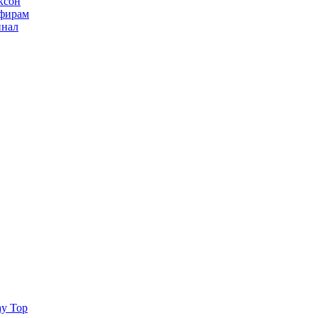
ксон
ьфирам
инал
ay Top