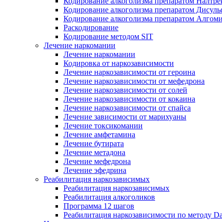
Кодирование алкоголизма препаратом Налтре
Кодирование алкоголизма препаратом Дисул
Кодирование алкоголизма препаратом Алгом
Раскодирование
Кодирование методом SIT
Лечение наркомании
Лечение наркомании
Кодировка от наркозависимости
Лечение наркозависимости от героина
Лечение наркозависимости от мефедрона
Лечение наркозависимости от солей
Лечение наркозависимости от кокаина
Лечение наркозависимости от спайса
Лечение зависимости от марихуаны
Лечение токсикомании
Лечение амфетамина
Лечение бутирата
Лечение метадона
Лечение мефедрона
Лечение эфедрина
Реабилитация наркозависимых
Реабилитация наркозависимых
Реабилитация алкоголиков
Программа 12 шагов
Реабилитация наркозависимости по методу D