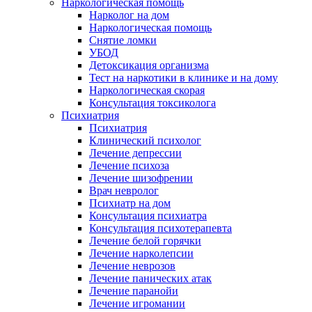
Наркологическая помощь
Нарколог на дом
Наркологическая помощь
Снятие ломки
УБОД
Детоксикация организма
Тест на наркотики в клинике и на дому
Наркологическая скорая
Консультация токсиколога
Психиатрия
Психиатрия
Клинический психолог
Лечение депрессии
Лечение психоза
Лечение шизофрении
Врач невролог
Психиатр на дом
Консультация психиатра
Консультация психотерапевта
Лечение белой горячки
Лечение нарколепсии
Лечение неврозов
Лечение панических атак
Лечение паранойи
Лечение игромании