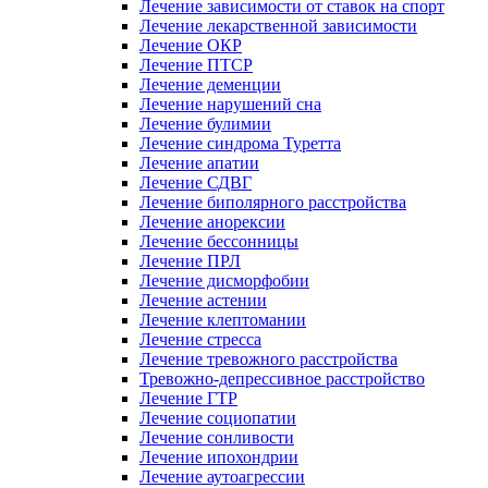
Лечение зависимости от ставок на спорт
Лечение лекарственной зависимости
Лечение ОКР
Лечение ПТСР
Лечение деменции
Лечение нарушений сна
Лечение булимии
Лечение синдрома Туретта
Лечение апатии
Лечение СДВГ
Лечение биполярного расстройства
Лечение анорексии
Лечение бессонницы
Лечение ПРЛ
Лечение дисморфобии
Лечение астении
Лечение клептомании
Лечение стресса
Лечение тревожного расстройства
Тревожно-депрессивное расстройство
Лечение ГТР
Лечение социопатии
Лечение сонливости
Лечение ипохондрии
Лечение аутоагрессии