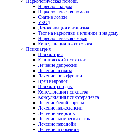
Наркологическая помощь
Нарколог на дом
Наркологическая помощь
Снятие ломки
УБОД
Детоксикация организма
Тест на наркотики в клинике и на дому
Наркологическая скорая
Консультация токсиколога
Психиатрия
Психиатрия
Клинический психолог
Лечение депрессии
Лечение психоза
Лечение шизофрении
Врач невролог
Психиатр на дом
Консультация психиатра
Консультация психотерапевта
Лечение белой горячки
Лечение нарколепсии
Лечение неврозов
Лечение панических атак
Лечение паранойи
Лечение игромании