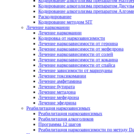
Кодирование алкоголизма препаратом Налтре
Кодирование алкоголизма препаратом Дисул
Кодирование алкоголизма препаратом Алгом
Раскодирование
Кодирование методом SIT
Лечение наркомании
Лечение наркомании
Кодировка от наркозависимости
Лечение наркозависимости от героина
Лечение наркозависимости от мефедрона
Лечение наркозависимости от солей
Лечение наркозависимости от кокаина
Лечение наркозависимости от спайса
Лечение зависимости от марихуаны
Лечение токсикомании
Лечение амфетамина
Лечение бутирата
Лечение метадона
Лечение мефедрона
Лечение эфедрина
Реабилитация наркозависимых
Реабилитация наркозависимых
Реабилитация алкоголиков
Программа 12 шагов
Реабилитация наркозависимости по методу D