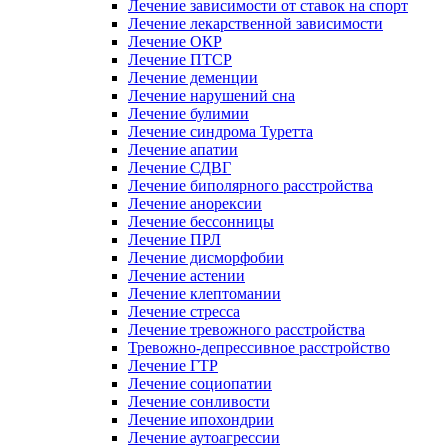
Лечение зависимости от ставок на спорт
Лечение лекарственной зависимости
Лечение ОКР
Лечение ПТСР
Лечение деменции
Лечение нарушений сна
Лечение булимии
Лечение синдрома Туретта
Лечение апатии
Лечение СДВГ
Лечение биполярного расстройства
Лечение анорексии
Лечение бессонницы
Лечение ПРЛ
Лечение дисморфобии
Лечение астении
Лечение клептомании
Лечение стресса
Лечение тревожного расстройства
Тревожно-депрессивное расстройство
Лечение ГТР
Лечение социопатии
Лечение сонливости
Лечение ипохондрии
Лечение аутоагрессии