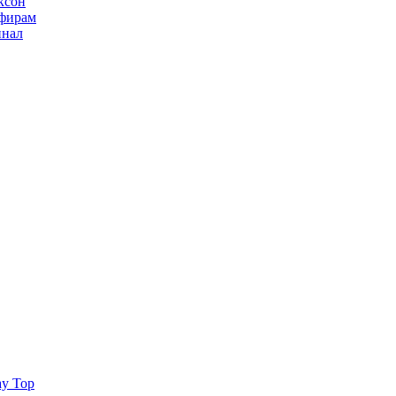
ксон
ьфирам
инал
ay Top