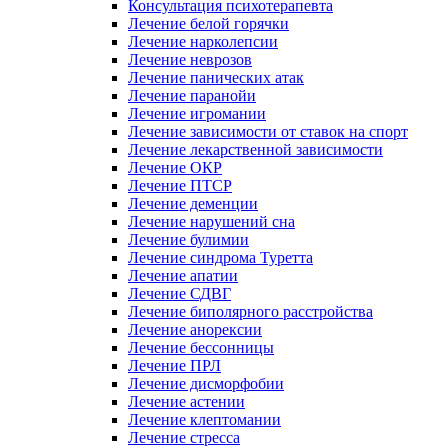
Консультация психотерапевта
Лечение белой горячки
Лечение нарколепсии
Лечение неврозов
Лечение панических атак
Лечение паранойи
Лечение игромании
Лечение зависимости от ставок на спорт
Лечение лекарственной зависимости
Лечение ОКР
Лечение ПТСР
Лечение деменции
Лечение нарушений сна
Лечение булимии
Лечение синдрома Туретта
Лечение апатии
Лечение СДВГ
Лечение биполярного расстройства
Лечение анорексии
Лечение бессонницы
Лечение ПРЛ
Лечение дисморфобии
Лечение астении
Лечение клептомании
Лечение стресса