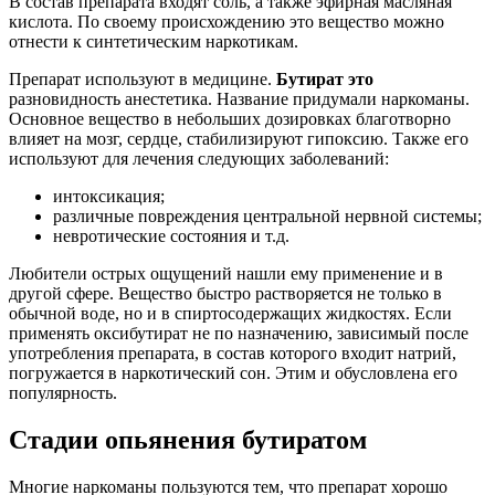
В состав препарата входят соль, а также эфирная масляная
кислота. По своему происхождению это вещество можно
отнести к синтетическим наркотикам.
Препарат используют в медицине.
Бутират это
разновидность анестетика. Название придумали наркоманы.
Основное вещество в небольших дозировках благотворно
влияет на мозг, сердце, стабилизируют гипоксию. Также его
используют для лечения следующих заболеваний:
интоксикация;
различные повреждения центральной нервной системы;
невротические состояния и т.д.
Любители острых ощущений нашли ему применение и в
другой сфере. Вещество быстро растворяется не только в
обычной воде, но и в спиртосодержащих жидкостях. Если
применять оксибутират не по назначению, зависимый после
употребления препарата, в состав которого входит натрий,
погружается в наркотический сон. Этим и обусловлена его
популярность.
Стадии опьянения бутиратом
Многие наркоманы пользуются тем, что препарат хорошо