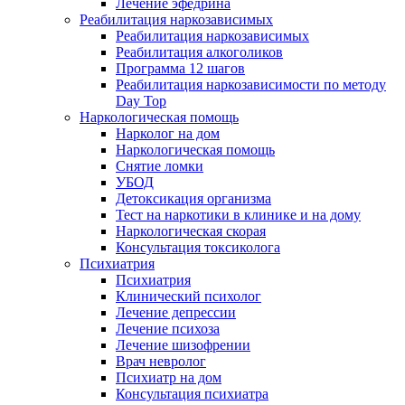
Лечение эфедрина
Реабилитация наркозависимых
Реабилитация наркозависимых
Реабилитация алкоголиков
Программа 12 шагов
Реабилитация наркозависимости по методу
Day Top
Наркологическая помощь
Нарколог на дом
Наркологическая помощь
Снятие ломки
УБОД
Детоксикация организма
Тест на наркотики в клинике и на дому
Наркологическая скорая
Консультация токсиколога
Психиатрия
Психиатрия
Клинический психолог
Лечение депрессии
Лечение психоза
Лечение шизофрении
Врач невролог
Психиатр на дом
Консультация психиатра